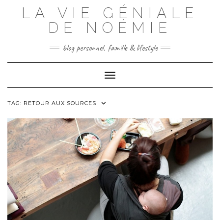
Skip
LA VIE GÉNIALE
to
content
DE NOÉMIE
blog personnel, famille & lifestyle
Toggle Navigation
TAG:
RETOUR AUX SOURCES