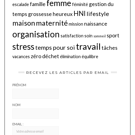
femme
famille
gestion du
escalade
féminité
HNI
lifestyle
temps
grossesse
heureux
maison
maternité
naissance
mission
organisation
sport
satisfaction
soin
sommeil
travail
stress
temps pour soi
tâches
zéro déchet
vacances
élimination
équilibre
RECEVEZ LES ARTICLES PAR EMAIL
PRÉNOM
NOM
EMAIL :