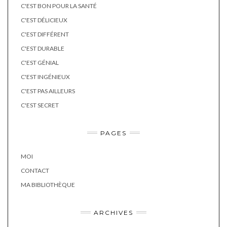
C'EST BON POUR LA SANTÉ
C'EST DÉLICIEUX
C'EST DIFFÉRENT
C'EST DURABLE
C'EST GÉNIAL
C'EST INGÉNIEUX
C'EST PAS AILLEURS
C'EST SECRET
PAGES
MOI
CONTACT
MA BIBLIOTHÈQUE
ARCHIVES