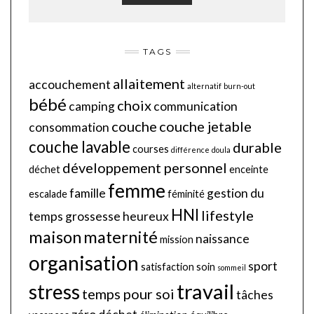
TAGS
allaitement
accouchement
alternatif
burn-out
bébé
choix
camping
communication
couche
couche jetable
consommation
couche lavable
durable
courses
différence
doula
développement personnel
déchet
enceinte
femme
famille
gestion du
escalade
féminité
HNI
lifestyle
temps
grossesse
heureux
maison
maternité
naissance
mission
organisation
sport
satisfaction
soin
sommeil
travail
stress
temps pour soi
tâches