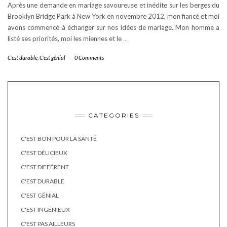
Après une demande en mariage savoureuse et inédite sur les berges du
Brooklyn Bridge Park à New York en novembre 2012, mon fiancé et moi
avons commencé à échanger sur nos idées de mariage. Mon homme a
listé ses priorités, moi les miennes et le
…
C'est durable
,
C'est génial
-
0 Comments
CATEGORIES
C'EST BON POUR LA SANTÉ
C'EST DÉLICIEUX
C'EST DIFFÉRENT
C'EST DURABLE
C'EST GÉNIAL
C'EST INGÉNIEUX
C'EST PAS AILLEURS