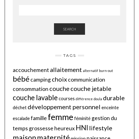
SEARCH
TAGS
allaitement
accouchement
alternatif
burn-out
bébé
choix
camping
communication
couche
couche jetable
consommation
couche lavable
durable
courses
différence
doula
développement personnel
déchet
enceinte
femme
famille
gestion du
escalade
féminité
HNI
lifestyle
temps
grossesse
heureux
maison
maternité
naissance
mission