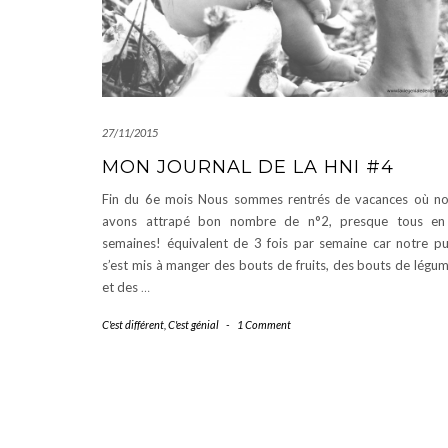
27/11/2015
MON JOURNAL DE LA HNI #4
Fin du 6e mois Nous sommes rentrés de vacances où n
avons attrapé bon nombre de n°2, presque tous en
semaines! équivalent de 3 fois par semaine car notre p
s’est mis à manger des bouts de fruits, des bouts de légu
et des
…
C'est différent
,
C'est génial
-
1 Comment