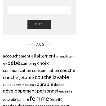
SEARCH
TAGS
allaitement
accouchement
alternatif
burn-
bébé
choix
camping
out
couche
communication
consommation
couche lavable
couche jetable
durable
courses
déchet
différence
doula
développement personnel
enceinte
femme
famille
escalade
féminité
gestion du temps
grossesse
heureux