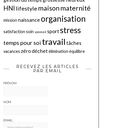
maison
maternité
HNI
lifestyle
organisation
naissance
mission
stress
sport
satisfaction
soin
sommeil
travail
temps pour soi
tâches
zéro déchet
vacances
élimination
équilibre
RECEVEZ LES ARTICLES
PAR EMAIL
PRÉNOM
NOM
EMAIL :