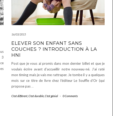
16/03/2015
ELEVER SON ENFANT SANS
COUCHES ? INTRODUCTION À LA
ous
HNI
 3
uce
Post que je vous ai promis dans mon dernier billet et que je
mes
voulais écrire avant d’accueillir notre nouveau-né. J’ai raté
mon timing mais je vais me rattraper. Je tombe il y a quelques
mois sur ce titre de livre chez l’éditeur Le Souffle d’Or (qui
propose pas
…
C'est différent
,
C'est durable
,
C'est génial
-
0 Comments