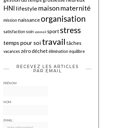
maison
maternité
HNI
lifestyle
organisation
naissance
mission
stress
sport
satisfaction
soin
sommeil
travail
temps pour soi
tâches
zéro déchet
vacances
élimination
équilibre
RECEVEZ LES ARTICLES
PAR EMAIL
PRÉNOM
NOM
EMAIL :