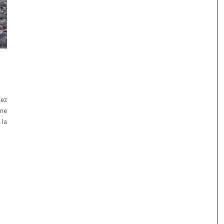
sez
une
 la