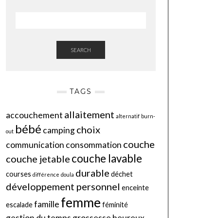
SEARCH
TAGS
allaitement
accouchement
alternatif
burn-
bébé
choix
camping
out
couche
communication
consommation
couche lavable
couche jetable
durable
courses
déchet
différence
doula
développement personnel
enceinte
femme
famille
escalade
féminité
gestion du temps
grossesse
heureux