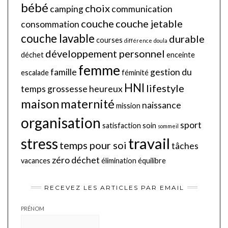
bébé
choix
camping
communication
couche
couche jetable
consommation
couche lavable
durable
courses
différence
doula
développement personnel
déchet
enceinte
femme
famille
gestion du
escalade
féminité
HNI
lifestyle
temps
grossesse
heureux
maison
maternité
naissance
mission
organisation
sport
satisfaction
soin
sommeil
travail
stress
temps pour soi
tâches
zéro déchet
vacances
élimination
équilibre
RECEVEZ LES ARTICLES PAR EMAIL
PRÉNOM